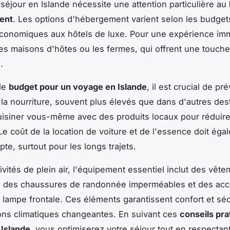
n séjour en Islande nécessite une attention particulière au
ent
. Les options d'hébergement varient selon les budgets
conomiques aux hôtels de luxe. Pour une expérience imm
es maisons d'hôtes ou les fermes, qui offrent une touche
.
de
budget pour un voyage en Islande
, il est crucial de pré
à la nourriture, souvent plus élevés que dans d'autres dest
isiner vous-même avec des produits locaux pour réduire
e coût de la location de voiture et de l'essence doit éga
te, surtout pour les longs trajets.
ivités de plein air, l'équipement essentiel inclut des vêt
, des chaussures de randonnée imperméables et des acc
ampe frontale. Ces éléments garantissent confort et séc
ons climatiques changeantes. En suivant ces
conseils pra
 Islande
, vous optimiserez votre séjour tout en respectan