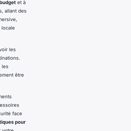
budget
et à
, allant des
ersive,
 locale
voir les
inations.
 les
lement être
ements
essoires
urité face
tiques pour
t votre