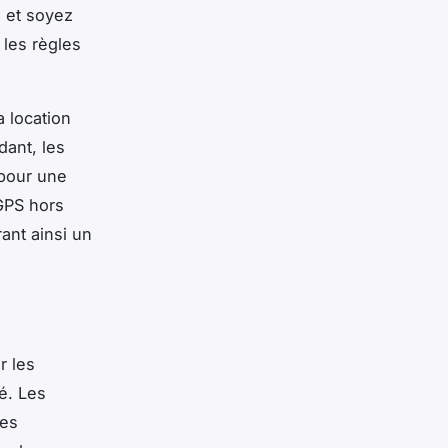
 et soyez
 les règles
a location
dant, les
 pour une
 GPS hors
ant ainsi un
r les
é. Les
ses