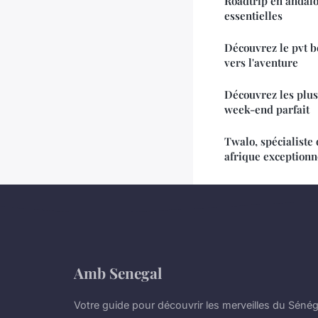
Roadtrip en andalou
essentielles
Découvrez le pvt b
vers l'aventure
Découvrez les plus
week-end parfait
Twalo, spécialiste
afrique exceptionn
Amb Senegal
Votre guide pour découvrir les merveilles du Sénég