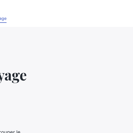
age
yage
couper le