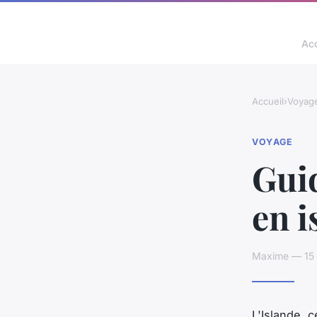
Acc
Accueil
›
Voyag
VOYAGE
Gui
en i
Maxime — 15 
L'Islande, 