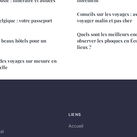
sie : itinéraire et astuces
librement
Conseils sur les voyages : a
elgique : votre passeport
voyager malin et pas cher
Quels sont les meilleurs en
 beaux hôtels pour un
observer les phoques en Éco
lieux ?
 des voyages sur mesure en
elle
LIENS
Accueil
al