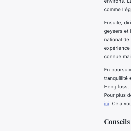
environs. La
comme l'égl
Ensuite, di
geysers et 
national de 
expérience 
connue mais
En poursuiv
tranquillit
Hengifoss, 
Pour plus d
ici
. Cela vo
Conseils