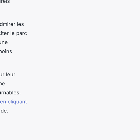
urels
dmirer les
ter le parc
 une
moins
ur leur
mme
urnables.
en cliquant
nde.