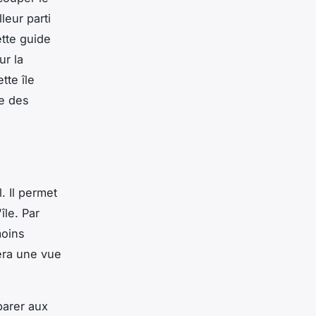
leur parti
ette guide
ur la
tte île
re des
. Il permet
île. Par
moins
era une vue
éparer aux