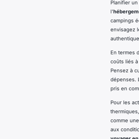
Planifier u
l'
hébergem
campings é
envisagez l
authentique
En termes 
coûts liés 
Pensez à cu
dépenses. L
pris en comp
Pour les act
thermiques
comme une l
aux conditi
voyager en