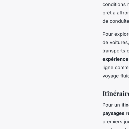
conditions 
prêt à affro
de conduite
Pour explor
de voitures
transports 
expérience
ligne comme
voyage flui
Itinérai
Pour un
iti
paysages r
premiers jo