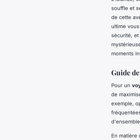
souffle et s
de cette ave
ultime vous
sécurité, e
mystérieuse
moments ino
Guide de
Pour un
voy
de maximiser
exemple, op
fréquentées
d'ensemble 
En matière