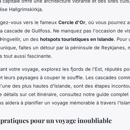
 capitale offre une architecture vibrante et des sites cult
ise Hallgrimskirkja.
rigez-vous vers le fameux
Cercle d'Or
, où vous pourrez a
la cascade de Gullfoss. Ne manquez pas l'occasion de visi
Þingvellir, un des
hotspots touristiques en Islande
. Pour
unique, faites un détour par la péninsule de Reykjanes, 
 tout aussi fascinante.
ant votre voyage, explorez les fjords de l'Est, réputés po
é et leurs paysages à couper le souffle. Les cascades co
l'une des plus hautes d'Islande, sont des étapes inconto
e détails sur cet itinéraire, consultez notre guide complet
us aidera à planifier un voyage mémorable à travers l'Isla
 pratiques pour un voyage inoubliable