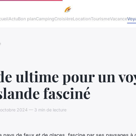
ueil
Actu
Bon plan
Camping
Croisière
Location
Tourisme
Vacance
Voy
e
de ultime pour un vo
slande fasciné
octobre 2024 — 3 min de lecture
ce pays de feux et de glaces, fascine par ses paysages à 