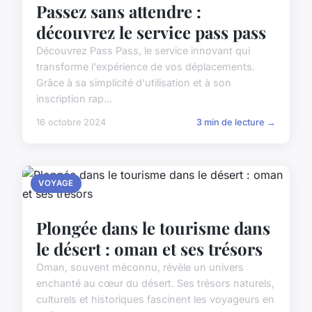
Passez sans attendre :
découvrez le service pass pass
Découvrez Pass Pass, le service innovant qui
transforme l'expérience de vos déplacements.
Grâce à sa simplicité d'utilisation et à son
inscription rap...
16 octobre 2024
3 min de lecture →
VOYAGE
Plongée dans le tourisme dans
le désert : oman et ses trésors
Oman, souvent méconnu, révèle un univers
enchanté au cœur du désert. Ses trésors naturels,
culturels et historiques fascinent les voyageurs en