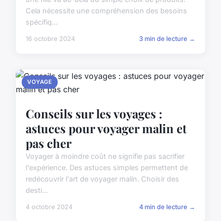
Cela nécessite une compréhension des besoins
spécifiq...
16 octobre 2024
3 min de lecture →
VOYAGE
Conseils sur les voyages :
astuces pour voyager malin et
pas cher
Voyager à moindre coût ne signifie pas sacrifier
l'expérience. Des astuces simples permettent de
redécouvrir l'art de voyager malin. Choisir des
desti...
4 octobre 2024
4 min de lecture →