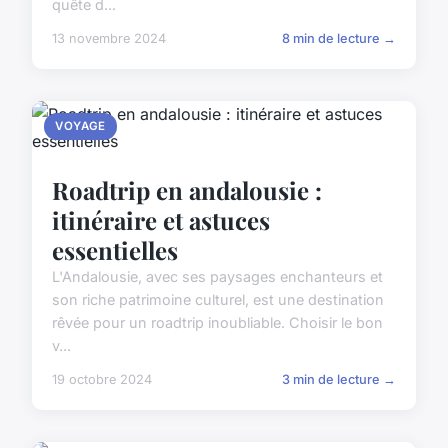
quête d...
13 novembre 2024
8 min de lecture →
VOYAGE
Roadtrip en andalousie :
itinéraire et astuces
essentielles
L'Andalousie, avec ses paysages enchanteurs et
son riche patrimoine culturel, est une destination
rêvée pour un roadtrip inoubliable. Choisir le bon
v...
19 octobre 2024
3 min de lecture →