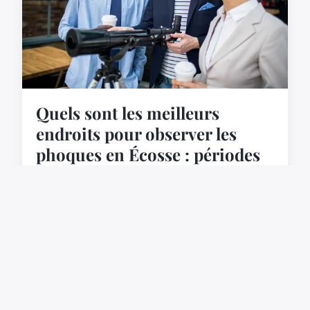
Quels sont les meilleurs
endroits pour observer les
phoques en Écosse : périodes
et lieux ?
L'Écosse, ce magnifique coin du Royaume-Uni,
est une terre de contrastes où la nature sauvage
côtoie des paysages à couper le souffle. Vous
avez sûrem...
20 mai 2024
6 min de lecture →