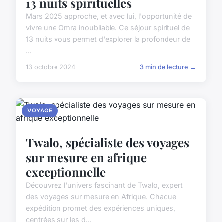
13 nuits spirituelles
Mars 2025 approche, et avec lui, l'opportunité de
vivre une Omra inoubliable. Ce séjour spirituel de
13 nuits vous permet d'explorer la profondeur de
...
13 octobre 2024
3 min de lecture →
VOYAGE
Twalo, spécialiste des voyages
sur mesure en afrique
exceptionnelle
Découvrez l'univers fascinant de Twalo, expert
des voyages sur mesure en Afrique. Chaque
expédition promet des expériences uniques,
centrées sur les d...