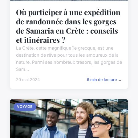
Où participer à une expédition
de randonnée dans les gorges
de Samaria en Crète : conseils
et itinéraires ?
La Crète, cette magnifique île grecque, est une
destination de rêve pour tous les amoureux de la
nature. Parmi ses nombreux trésors, les gorges de
Sam...
20 mai 2024
6 min de lecture →
VOYAGE