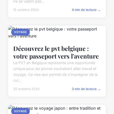
ne se valent pas...
15 octobre 2024
4 min de lecture →
VOYAGE
Découvrez le pvt belgique :
votre passeport vers l'aventure
Le PVT en Belgique représente une opportunité
unique pour les jeunes souhaitant allier travail et
voyage. Ce visa leur permet de s'imprégner de la
cul...
20 octobre 2024
3 min de lecture →
VOYAGE