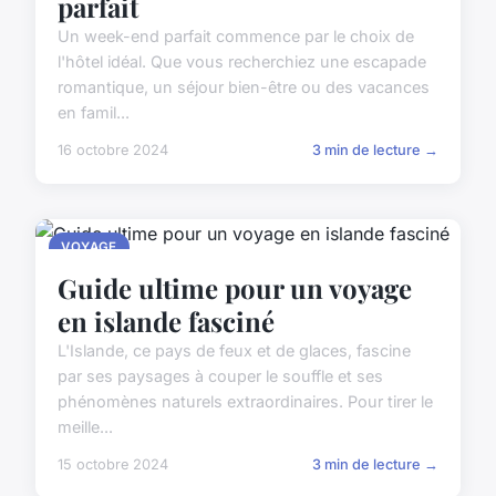
parfait
Un week-end parfait commence par le choix de
l'hôtel idéal. Que vous recherchiez une escapade
romantique, un séjour bien-être ou des vacances
en famil...
16 octobre 2024
3 min de lecture →
VOYAGE
Guide ultime pour un voyage
en islande fasciné
L'Islande, ce pays de feux et de glaces, fascine
par ses paysages à couper le souffle et ses
phénomènes naturels extraordinaires. Pour tirer le
meille...
15 octobre 2024
3 min de lecture →