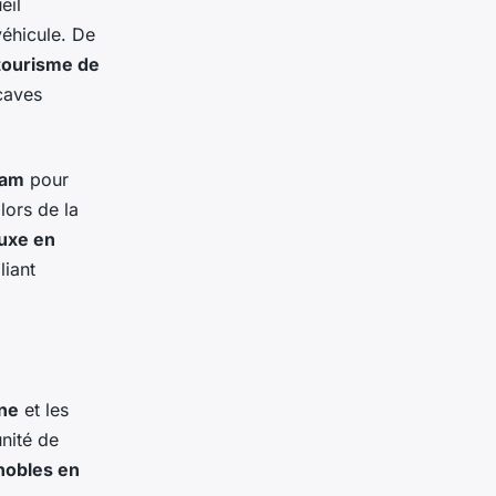
eil
véhicule. De
tourisme de
caves
ham
pour
lors de la
luxe en
liant
ne
et les
nité de
gnobles en