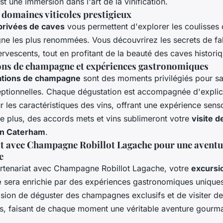
st une immersion dans l'art de la vinification.
s domaines viticoles prestigieux
 privées de caves
vous permettent d'explorer les coulisses
e les plus renommées. Vous découvrirez les secrets de fa
ervescents, tout en profitant de la beauté des caves histori
ons de champagne et expériences gastronomiques
ations de champagne
sont des moments privilégiés pour s
ptionnelles. Chaque dégustation est accompagnée d'explic
ur les caractéristiques des vins, offrant une expérience senso
e plus, des accords mets et vins sublimeront votre
visite d
en Caterham
.
t avec Champagne Robillot Lagache pour une aventu
e
rtenariat avec Champagne Robillot Lagache, votre
excursi
e
sera enrichie par des expériences gastronomiques unique
asion de déguster des champagnes exclusifs et de visiter d
es, faisant de chaque moment une véritable aventure gourm