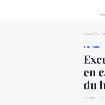
Acc
Accueil
›
Touri
TOURISME
Exc
en c
du l
Maxime — 21 