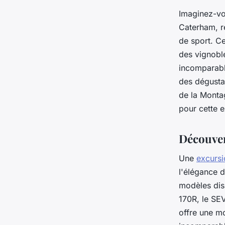
Imaginez-vo
Caterham, r
de sport. C
des vignoble
incomparabl
des dégusta
de la Montag
pour cette 
Découver
Une
excurs
l'élégance 
modèles dis
170R, le SE
offre une mo