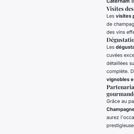
Caterham
e
Visites de
Les
visites
de champagn
des vins eff
Dégustati
Les
dégust
cuvées exce
détaillées s
complète. D
vignobles 
Partenaria
gourmand
Grâce au pa
Champagn
aurez l'occ
prestigieus