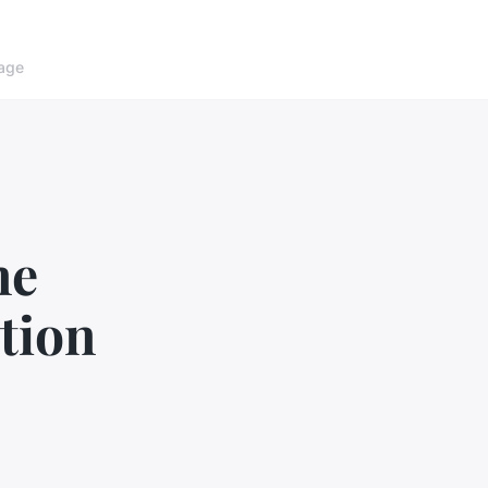
age
ne
tion