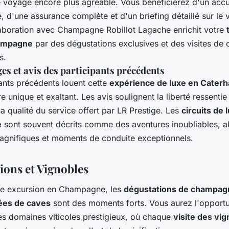
e voyage encore plus agréable. Vous bénéficierez d'un accu
, d'une assurance complète et d'un briefing détaillé sur le 
llaboration avec Champagne Robillot Lagache enrichit votre
ampagne
par des dégustations exclusives et des visites de 
s.
s et avis des participants précédents
ants précédents louent cette
expérience de luxe en Cater
e unique et exaltant. Les avis soulignent la liberté ressentie 
la qualité du service offert par LR Prestige. Les
circuits de 
e
sont souvent décrits comme des aventures inoubliables, al
gnifiques et moments de conduite exceptionnels.
ions et Vignobles
re excursion en Champagne, les
dégustations de champag
vées de caves
sont des moments forts. Vous aurez l'opportu
es domaines viticoles prestigieux, où chaque
visite des vi