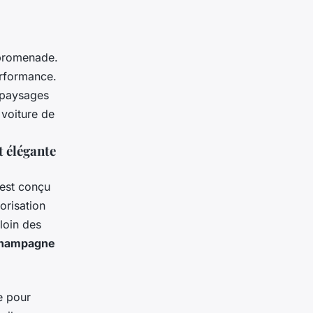
 promenade.
erformance.
 paysages
 voiture de
t élégante
est conçu
orisation
loin des
Champagne
e pour