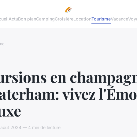
ueil
Actu
Bon plan
Camping
Croisière
Location
Tourisme
Vacance
Voy
sme
ursions en champag
aterham: vivez l'Émo
uxe
août 2024 — 4 min de lecture