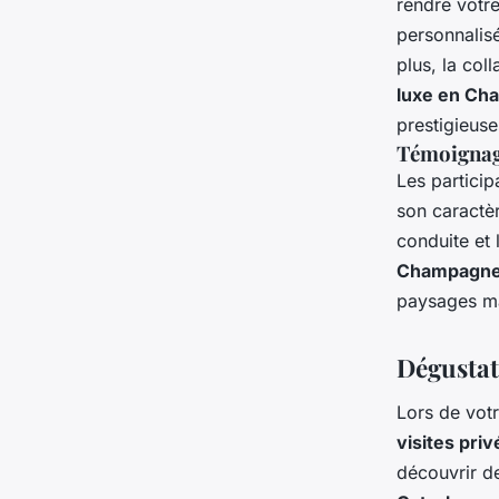
rendre votr
personnalisé
plus, la co
luxe en Ch
prestigieuse
Témoignage
Les particip
son caractèr
conduite et 
Champagn
paysages ma
Dégustat
Lors de vot
visites pri
découvrir d