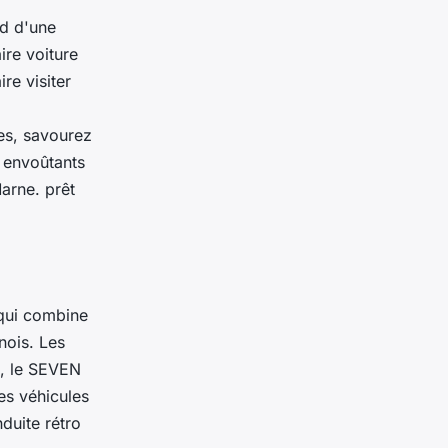
rd d'une
ire voiture
re visiter
es, savourez
s envoûtants
arne. prêt
qui combine
nois. Les
, le SEVEN
s véhicules
duite rétro