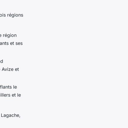
ois régions
e région
ants et ses
nd
 Avize et
lants le
lers et le
t Lagache,