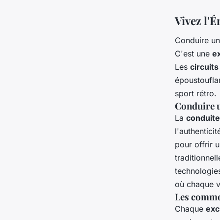
Vivez l'
Conduire un
C'est une
e
Les
circuit
époustouflan
sport rétro.
Conduire u
La
conduit
l'authentic
pour offrir 
traditionnel
technologie
où chaque v
Les commod
Chaque
exc