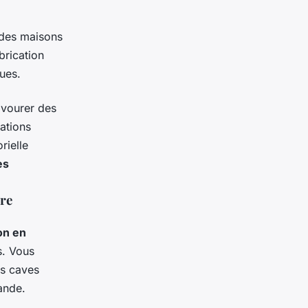
 des maisons
brication
ques.
avourer des
ations
rielle
es
re
on en
s. Vous
es caves
ande.