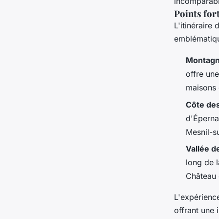
incomparabl
Points fort
L'itinérair
emblématiqu
Montagn
offre un
maisons 
Côte des
d'Éperna
Mesnil-s
Vallée d
long de l
Château 
L'expérienc
offrant une 